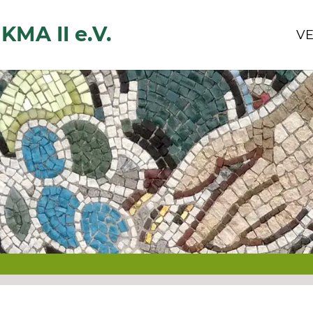
KMA II e.V.
VE