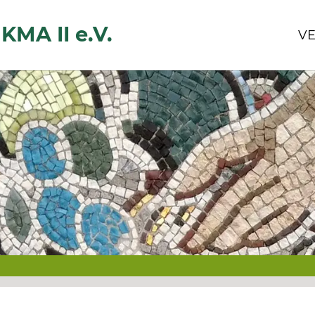
KMA II e.V.
VE